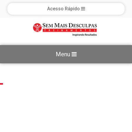
Acesso Rápido
Menu
TREINAMENTOS
Nós da Sem Mais Desculpas Treinamentos,
estaremos constantemente buscando o
aperfeiçoamento e a modernização de
técnicas, conceitos e comportamentos no
mundo dos negócios. Se você quer
acompanhar a evolução do mercado esteja com